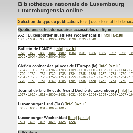
Bibliothèque nationale de Luxembourg
Luxemburgensia online
Sélection du type de publication:
tous
|
quotidiens et hebdomad
Quotidiens et hebdomadaires accessibles en ligne
A-Z : Luxemburger illustrierte Wochenschrift
[Info]
[a-z.lu]
1933
-
1934
-
1935
-
1936
-
1937
-
1938
-
1939
-
1940
Bulletin de l'ANCE
[Info]
[a-z.lu]
1978
-
1979
-
1980
-
1981
-
1982
-
1983
-
1984
-
1985
-
1986
-
1987
-
1988
-
19
2003
-
2004
-
2005
-
2006
-
2008
Clef du cabinet des princes de l'Europe (la)
[Info]
[a-z.lu]
1704
-
1705
-
1706
-
1707
-
1708
-
1709
-
1710
-
1711
-
1712
-
1713
-
1714
-
17
1729
-
1730
-
1731
-
1732
-
1733
-
1734
-
1735
-
1736
-
1737
-
1738
-
1739
-
17
1754
-
1755
-
1756
-
1757
-
1758
-
1759
-
1760
-
1761
-
1762
-
1763
-
1764
-
17
1779
-
1780
-
1781
-
1782
-
1783
-
1784
-
1785
-
1786
-
1787
-
1788
-
1789
-
17
Journal de la ville et du Grand-Duché de Luxembourg
[Info]
[a-
1827
-
1828
-
1829
-
1830
-
1831
-
1832
-
1833
-
1834
-
1835
-
1836
-
1837
-
18
Luxemburger Land (Das)
[Info]
[a-z.lu]
1882
-
1883
-
1884
-
1885
-
1886
Luxemburger Wochenblatt
[Info]
[a-z.lu]
1821
-
1822
-
1823
-
1824
-
1825
-
1826
Littérature