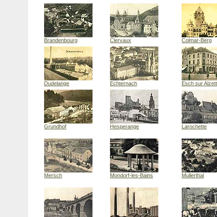
Brandenbourg
Clervaux
Colmar-Berg
Dudelange
Echternach
Esch sur Alzet
Grundhof
Hesperange
Larochette
Mersch
Mondorf-les-Bains
Mullerthal