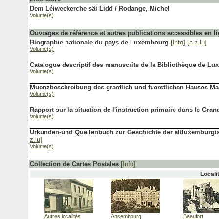
Dem Léiweckerche säi Lidd / Rodange, Michel
Volume(s)
Ouvrages de référence et autres publications accessibles en l
Biographie nationale du pays de Luxembourg
[Info]
[a-z.lu]
Volume(s)
Catalogue descriptif des manuscrits de la Bibliothèque de L
Volume(s)
Muenzbeschreibung des graeflich und fuerstlichen Hauses M
Volume(s)
Rapport sur la situation de l'instruction primaire dans le G
Volume(s)
Urkunden-und Quellenbuch zur Geschichte der altluxemburgis
z.lu]
Volume(s)
Collection de Cartes Postales
[Info]
Locali
Autres localités
Ansembourg
Beaufort