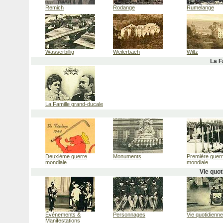
Remich
Rodange
Rumelange
Wasserbillig
Weilerbach
Wiltz
La F
La Famille grand-ducale
Deuxième guerre
Monuments
Première guer
mondiale
mondiale
Vie quo
Evénements &
Personnages
Vie quotidienne
Manifestations