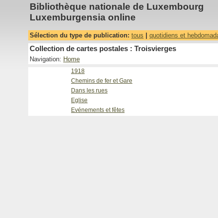
Bibliothèque nationale de Luxembourg
Luxemburgensia online
Sélection du type de publication:
tous
|
quotidiens et hebdomad
Collection de cartes postales : Troisvierges
Navigation:
Home
1918
Chemins de fer et Gare
Dans les rues
Eglise
Evénements et fêtes