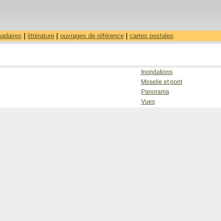
madaires
|
littérature
|
ouvrages de référence
|
cartes postales
Inondations
Moselle et pont
Panorama
Vues