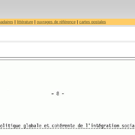
madaires
|
littérature
|
ouvrages de référence
|
cartes postales