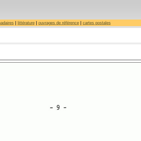
madaires
|
littérature
|
ouvrages de référence
|
cartes postales