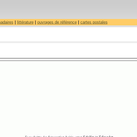
madaires
|
littérature
|
ouvrages de référence
|
cartes postales