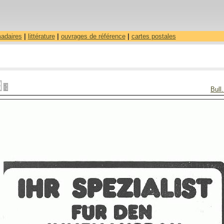
madaires
|
littérature
|
ouvrages de référence
|
cartes postales
Bull