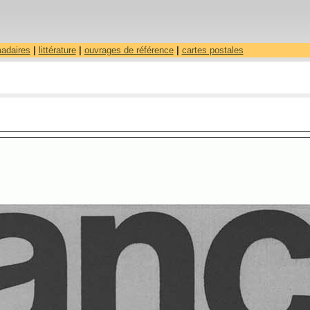
madaires
|
littérature
|
ouvrages de référence
|
cartes postales