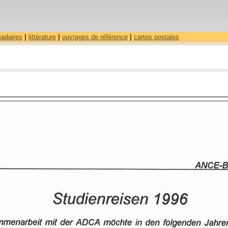
madaires
|
littérature
|
ouvrages de référence
|
cartes postales