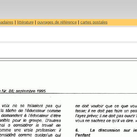
madaires
|
littérature
|
ouvrages de référence
|
cartes postales