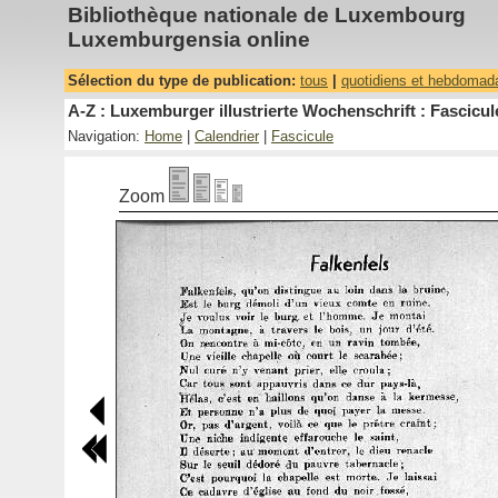
Bibliothèque nationale de Luxembourg
Luxemburgensia online
Sélection du type de publication:
tous
|
quotidiens et hebdomad
A-Z : Luxemburger illustrierte Wochenschrift : Fascicul
Navigation:
Home
|
Calendrier
|
Fascicule
Zoom