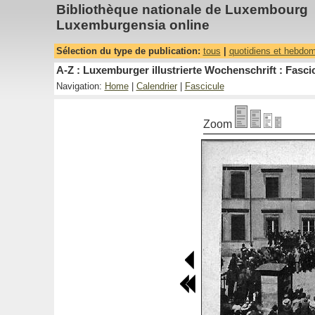
Bibliothèque nationale de Luxembourg
Luxemburgensia online
Sélection du type de publication:
tous
|
quotidiens et hebdo
A-Z : Luxemburger illustrierte Wochenschrift : Fascic
Navigation:
Home
|
Calendrier
|
Fascicule
Zoom