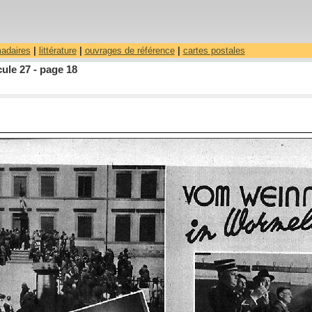
madaires
|
littérature
|
ouvrages de référence
|
cartes postales
ule 27 - page 18