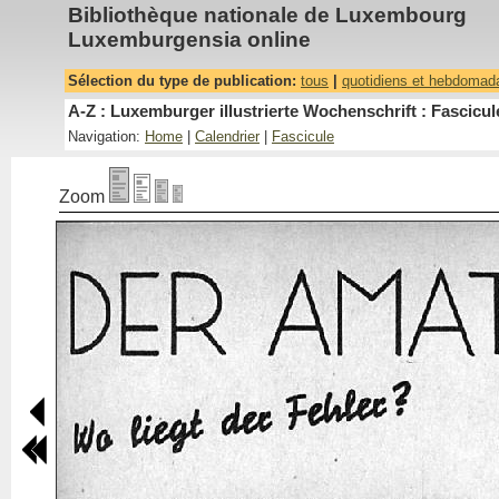
Bibliothèque nationale de Luxembourg
Luxemburgensia online
Sélection du type de publication:
tous
|
quotidiens et hebdomad
A-Z : Luxemburger illustrierte Wochenschrift : Fascicul
Navigation:
Home
|
Calendrier
|
Fascicule
Zoom