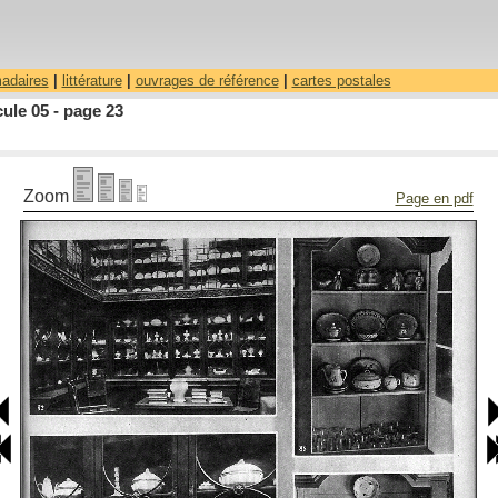
madaires
|
littérature
|
ouvrages de référence
|
cartes postales
ule 05 - page 23
Zoom
Page en pdf