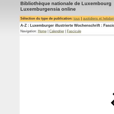
Bibliothèque nationale de Luxembourg
Luxemburgensia online
Sélection du type de publication:
tous
|
quotidiens et hebdo
A-Z : Luxemburger illustrierte Wochenschrift : Fascic
Navigation:
Home
|
Calendrier
|
Fascicule