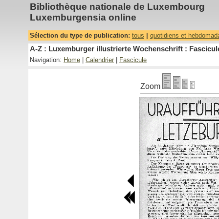
Bibliothèque nationale de Luxembourg
Luxemburgensia online
Sélection du type de publication:
tous
|
quotidiens et hebdomad
A-Z : Luxemburger illustrierte Wochenschrift : Fascicul
Navigation:
Home
|
Calendrier
|
Fascicule
Zoom