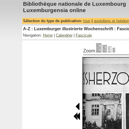
Bibliothèque nationale de Luxembourg
Luxemburgensia online
Sélection du type de publication:
tous
|
quotidiens et hebdo
A-Z : Luxemburger illustrierte Wochenschrift : Fascic
Navigation:
Home
|
Calendrier
|
Fascicule
Zoom