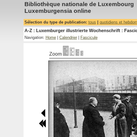
Bibliothèque nationale de Luxembourg
Luxemburgensia online
Sélection du type de publication:
tous
|
quotidiens et hebdo
A-Z : Luxemburger illustrierte Wochenschrift : Fascic
Navigation:
Home
|
Calendrier
|
Fascicule
Zoom