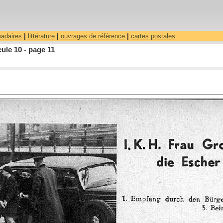
madaires
|
littérature
|
ouvrages de référence
|
cartes postales
ule 10 - page 11