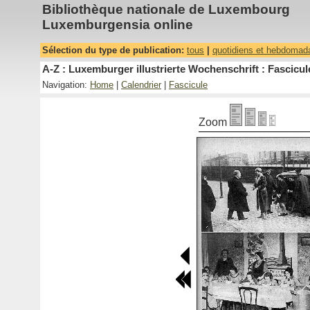
Bibliothèque nationale de Luxembourg
Luxemburgensia online
Sélection du type de publication:
tous
|
quotidiens et hebdomad
A-Z : Luxemburger illustrierte Wochenschrift : Fascicul
Navigation:
Home
|
Calendrier
|
Fascicule
Zoom