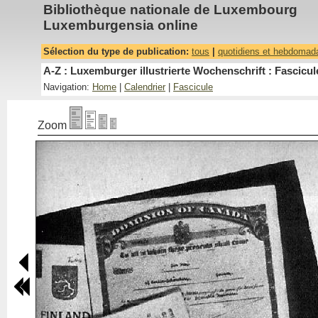
Bibliothèque nationale de Luxembourg
Luxemburgensia online
Sélection du type de publication:
tous
|
quotidiens et hebdomad
A-Z : Luxemburger illustrierte Wochenschrift : Fascicul
Navigation:
Home
|
Calendrier
|
Fascicule
Zoom