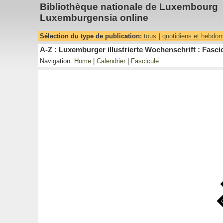
Bibliothèque nationale de Luxembourg
Luxemburgensia online
Sélection du type de publication:
tous
|
quotidiens et hebdo
A-Z : Luxemburger illustrierte Wochenschrift : Fascic
Navigation:
Home
|
Calendrier
|
Fascicule