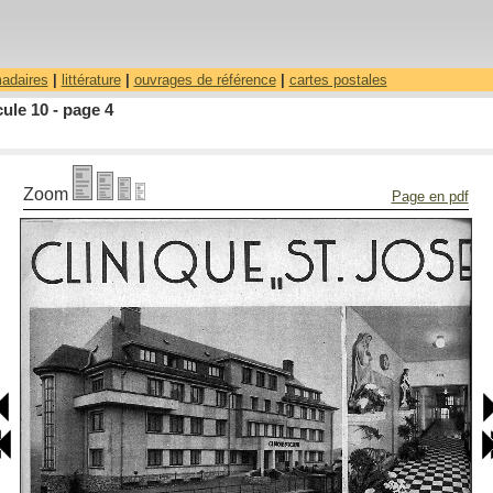
madaires
|
littérature
|
ouvrages de référence
|
cartes postales
ule 10 - page 4
Zoom
Page en pdf