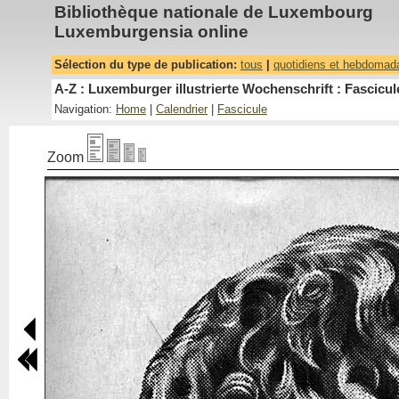
Bibliothèque nationale de Luxembourg
Luxemburgensia online
Sélection du type de publication:
tous
|
quotidiens et hebdomad
A-Z : Luxemburger illustrierte Wochenschrift : Fascicul
Navigation:
Home
|
Calendrier
|
Fascicule
Zoom