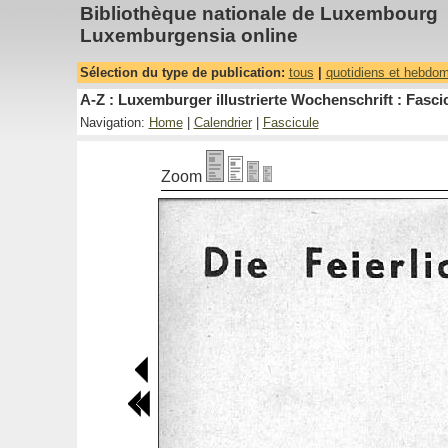
Bibliothèque nationale de Luxembourg
Luxemburgensia online
Sélection du type de publication:
tous
|
quotidiens et hebdo
A-Z : Luxemburger illustrierte Wochenschrift : Fascic
Navigation:
Home
|
Calendrier
|
Fascicule
Zoom