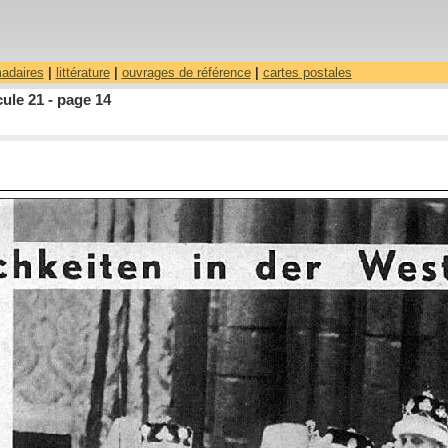
madaires
|
littérature
|
ouvrages de référence
|
cartes postales
ule 21 - page 14