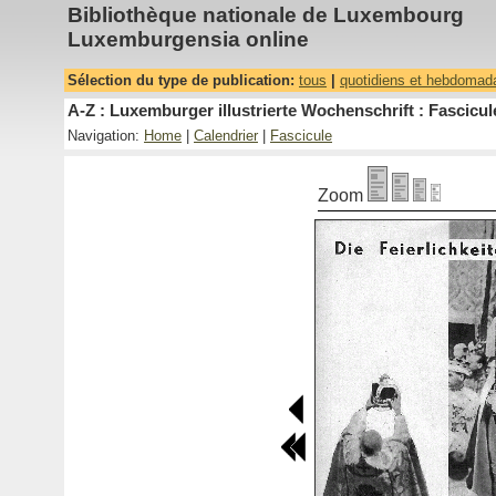
Bibliothèque nationale de Luxembourg
Luxemburgensia online
Sélection du type de publication:
tous
|
quotidiens et hebdomad
A-Z : Luxemburger illustrierte Wochenschrift : Fascicul
Navigation:
Home
|
Calendrier
|
Fascicule
Zoom