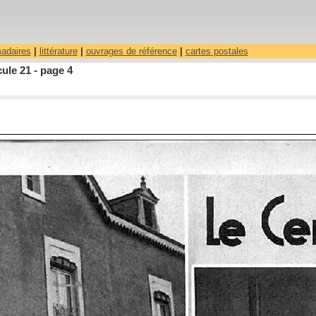
madaires
|
littérature
|
ouvrages de référence
|
cartes postales
ule 21 - page 4