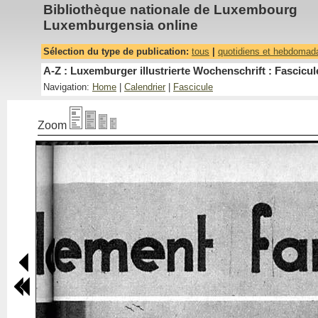
Bibliothèque nationale de Luxembourg
Luxemburgensia online
Sélection du type de publication:
tous
|
quotidiens et hebdomad
A-Z : Luxemburger illustrierte Wochenschrift : Fascicul
Navigation:
Home
|
Calendrier
|
Fascicule
Zoom