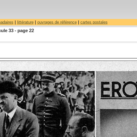
madaires
|
littérature
|
ouvrages de référence
|
cartes postales
ule 33 - page 22