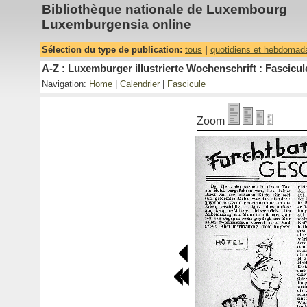
Bibliothèque nationale de Luxembourg
Luxemburgensia online
Sélection du type de publication:
tous
|
quotidiens et hebdomad
A-Z : Luxemburger illustrierte Wochenschrift : Fascicul
Navigation:
Home
|
Calendrier
|
Fascicule
Zoom