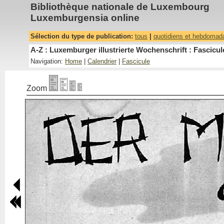
Bibliothèque nationale de Luxembourg
Luxemburgensia online
Sélection du type de publication:
tous
|
quotidiens et hebdomad
A-Z : Luxemburger illustrierte Wochenschrift : Fascicul
Navigation:
Home
|
Calendrier
|
Fascicule
Zoom