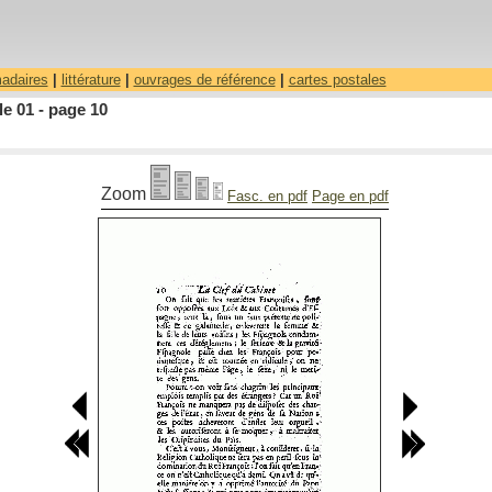
madaires
|
littérature
|
ouvrages de référence
|
cartes postales
le 01 - page 10
Zoom
Fasc. en pdf
Page en pdf