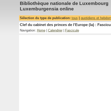
Bibliothèque nationale de Luxembourg
Luxemburgensia online
Sélection du type de publication:
tous
|
quotidiens et hebdo
Clef du cabinet des princes de l'Europe (la) : Fascicu
Navigation:
Home
|
Calendrier
|
Fascicule