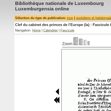
Bibliothèque nationale de Luxembourg
Luxemburgensia online
Sélection du type de publication:
tous
|
quotidiens et hebdomad
Clef du cabinet des princes de l'Europe (la) : Fascicule 
Navigation:
Home
|
Calendrier
|
Fascicule
Zoom