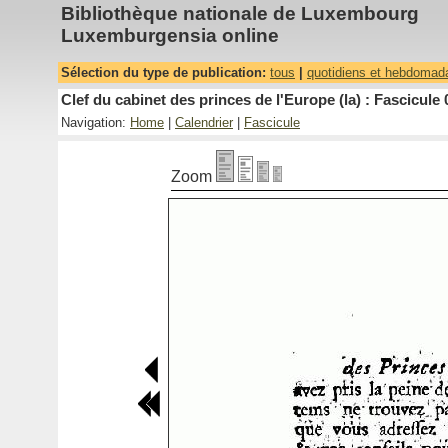
Bibliothèque nationale de Luxembourg
Luxemburgensia online
Sélection du type de publication:
tous
|
quotidiens et hebdomad
Clef du cabinet des princes de l'Europe (la) : Fascicule 
Navigation:
Home
|
Calendrier
|
Fascicule
Zoom