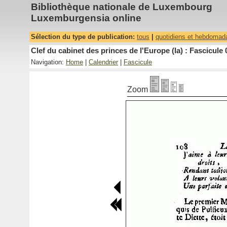
Bibliothèque nationale de Luxembourg
Luxemburgensia online
Sélection du type de publication:
tous
|
quotidiens et hebdomad
Clef du cabinet des princes de l'Europe (la) : Fascicule 
Navigation:
Home
|
Calendrier
|
Fascicule
Zoom