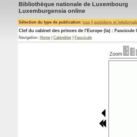
Bibliothèque nationale de Luxembourg
Luxemburgensia online
Sélection du type de publication:
tous
|
quotidiens et hebdomad
Clef du cabinet des princes de l'Europe (la) : Fascicule 
Navigation:
Home
|
Calendrier
|
Fascicule
Zoom