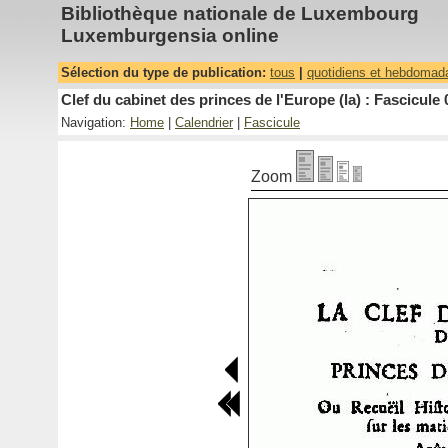
Bibliothèque nationale de Luxembourg
Luxemburgensia online
Sélection du type de publication:
tous
|
quotidiens et hebdomad
Clef du cabinet des princes de l'Europe (la) : Fascicule 
Navigation:
Home
|
Calendrier
|
Fascicule
Zoom