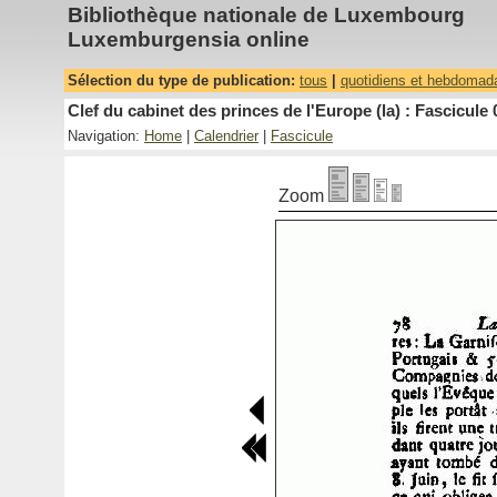
Bibliothèque nationale de Luxembourg
Luxemburgensia online
Sélection du type de publication:
tous
|
quotidiens et hebdomad
Clef du cabinet des princes de l'Europe (la) : Fascicule 
Navigation:
Home
|
Calendrier
|
Fascicule
Zoom