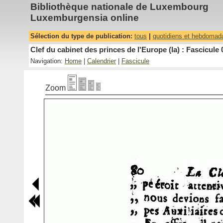
Bibliothèque nationale de Luxembourg
Luxemburgensia online
Sélection du type de publication:
tous
|
quotidiens et hebdomad
Clef du cabinet des princes de l'Europe (la) : Fascicule 
Navigation:
Home
|
Calendrier
|
Fascicule
Zoom