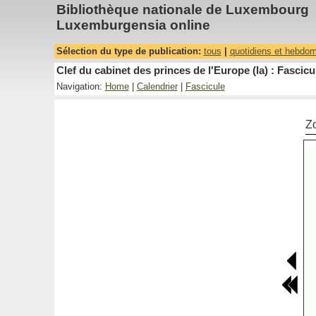
Bibliothèque nationale de Luxembourg
Luxemburgensia online
Sélection du type de publication:
tous
|
quotidiens et hebdo
Clef du cabinet des princes de l'Europe (la) : Fascicu
Navigation:
Home
|
Calendrier
|
Fascicule
Z