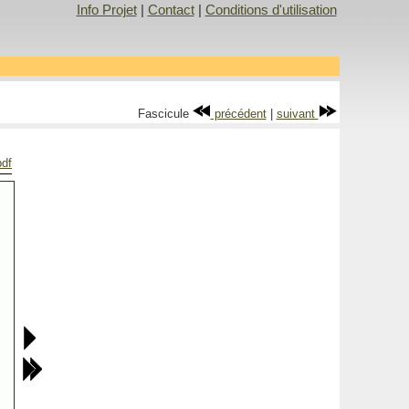
Info Projet
|
Contact
|
Conditions d'utilisation
Fascicule
précédent
|
suivant
pdf