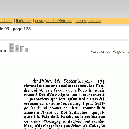
madaires
|
littérature
|
ouvrages de référence
|
cartes postales
le 03 - page 173
oom
Fasc. en pdf
Page en 