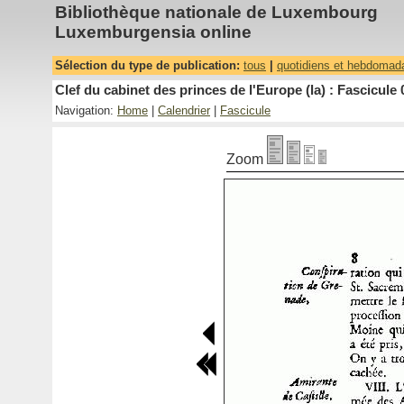
Bibliothèque nationale de Luxembourg
Luxemburgensia online
Sélection du type de publication:
tous
|
quotidiens et hebdomad
Clef du cabinet des princes de l'Europe (la) : Fascicule 
Navigation:
Home
|
Calendrier
|
Fascicule
Zoom