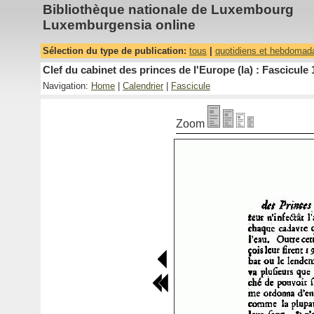
Bibliothèque nationale de Luxembourg
Luxemburgensia online
Sélection du type de publication:
tous
|
quotidiens et hebdomad
Clef du cabinet des princes de l'Europe (la) : Fascicule 
Navigation:
Home
|
Calendrier
|
Fascicule
Zoom