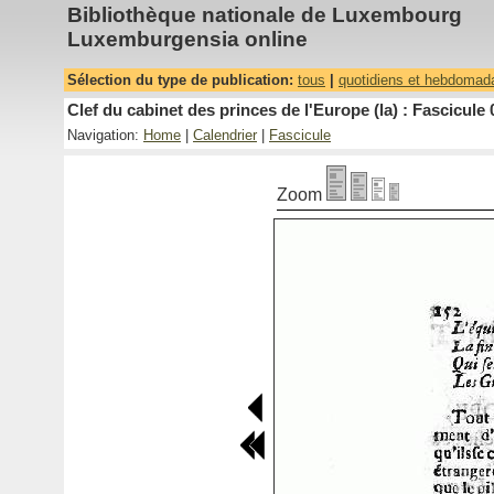
Bibliothèque nationale de Luxembourg
Luxemburgensia online
Sélection du type de publication:
tous
|
quotidiens et hebdomad
Clef du cabinet des princes de l'Europe (la) : Fascicule 
Navigation:
Home
|
Calendrier
|
Fascicule
Zoom