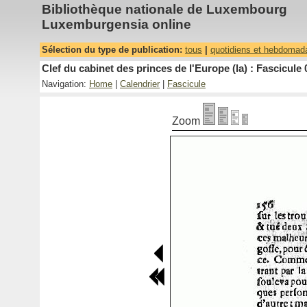
Bibliothèque nationale de Luxembourg
Luxemburgensia online
Sélection du type de publication:
tous
|
quotidiens et hebdomad
Clef du cabinet des princes de l'Europe (la) : Fascicule 
Navigation:
Home
|
Calendrier
|
Fascicule
Zoom