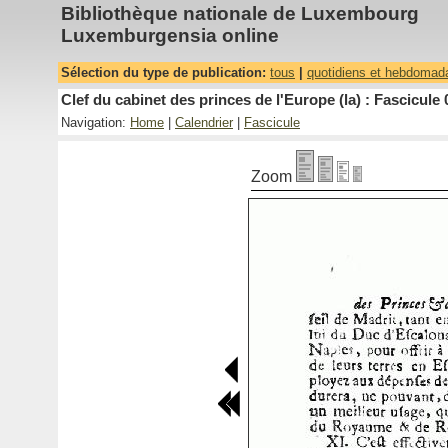
Bibliothèque nationale de Luxembourg
Luxemburgensia online
Sélection du type de publication:
tous
|
quotidiens et hebdomad
Clef du cabinet des princes de l'Europe (la) : Fascicule 
Navigation:
Home
|
Calendrier
|
Fascicule
Zoom