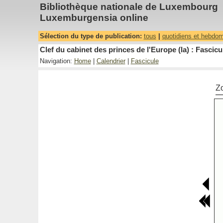
Bibliothèque nationale de Luxembourg
Luxemburgensia online
Sélection du type de publication:
tous
|
quotidiens et hebdo
Clef du cabinet des princes de l'Europe (la) : Fascicu
Navigation:
Home
|
Calendrier
|
Fascicule
Z