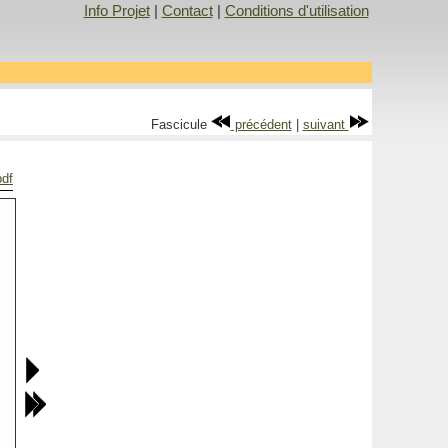
Info Projet
|
Contact
|
Conditions d'utilisation
Fascicule
précédent
|
suivant
pdf