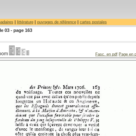
madaires
|
littérature
|
ouvrages de référence
|
cartes postales
le 03 - page 163
oom
Fasc. en pdf
Page en 