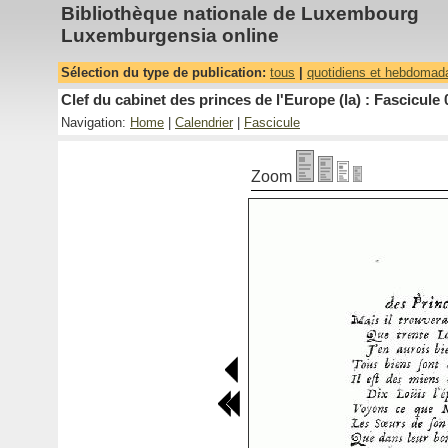
Bibliothèque nationale de Luxembourg
Luxemburgensia online
Sélection du type de publication:
tous
|
quotidiens et hebdomad
Clef du cabinet des princes de l'Europe (la) : Fascicule 
Navigation:
Home
|
Calendrier
|
Fascicule
Zoom