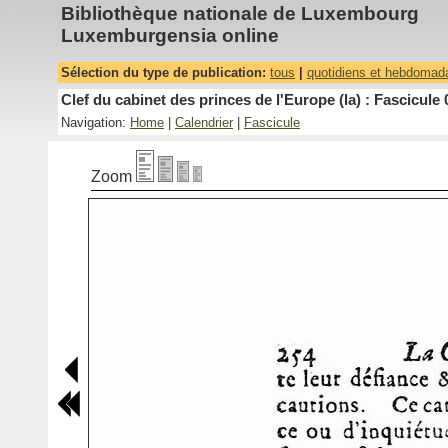
Bibliothèque nationale de Luxembourg
Luxemburgensia online
Sélection du type de publication:
tous
|
quotidiens et hebdomad
Clef du cabinet des princes de l'Europe (la) : Fascicule 
Navigation:
Home
|
Calendrier
|
Fascicule
Zoom