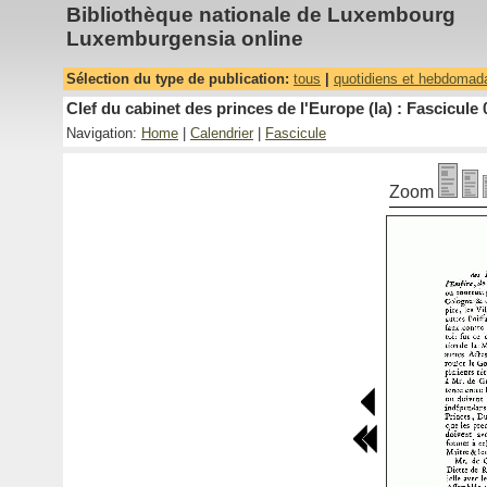
Bibliothèque nationale de Luxembourg
Luxemburgensia online
Sélection du type de publication:
tous
|
quotidiens et hebdomad
Clef du cabinet des princes de l'Europe (la) : Fascicule 
Navigation:
Home
|
Calendrier
|
Fascicule
Zoom