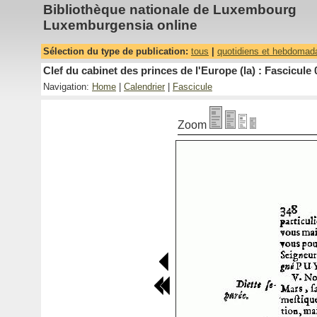
Bibliothèque nationale de Luxembourg
Luxemburgensia online
Sélection du type de publication:
tous
|
quotidiens et hebdomad
Clef du cabinet des princes de l'Europe (la) : Fascicule 
Navigation:
Home
|
Calendrier
|
Fascicule
Zoom