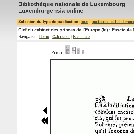
Bibliothèque nationale de Luxembourg
Luxemburgensia online
Sélection du type de publication:
tous
|
quotidiens et hebdomad
Clef du cabinet des princes de l'Europe (la) : Fascicule 
Navigation:
Home
|
Calendrier
|
Fascicule
Zoom