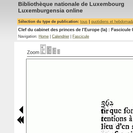
Bibliothèque nationale de Luxembourg
Luxemburgensia online
Sélection du type de publication:
tous
|
quotidiens et hebdomad
Clef du cabinet des princes de l'Europe (la) : Fascicule 
Navigation:
Home
|
Calendrier
|
Fascicule
Zoom