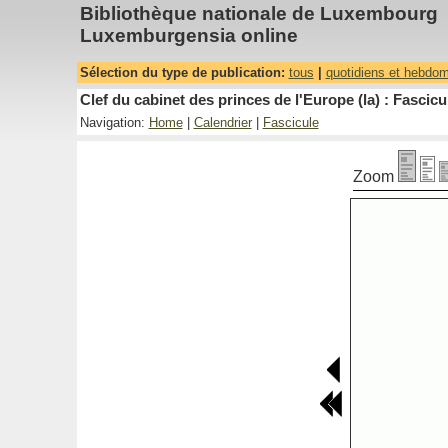
Bibliothèque nationale de Luxembourg
Luxemburgensia online
Sélection du type de publication:
tous
|
quotidiens et hebdo
Clef du cabinet des princes de l'Europe (la) : Fascicu
Navigation:
Home
|
Calendrier
|
Fascicule
Zoom