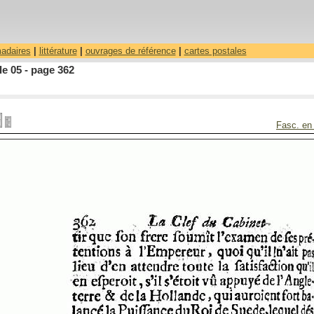
madaires
|
littérature
|
ouvrages de référence
|
cartes postales
le 05 - page 362
Fasc. en